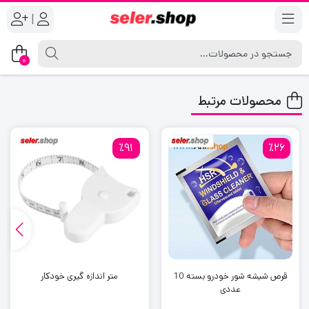
|
0
محصولات مرتبط
٪91
٪26
قرص شیشه شور خودرو بسته 10
متر اندازه گیری خودکار
عددی