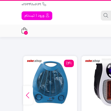
02634806131
ورود | ثبت‌نام
0
٪13
٪41