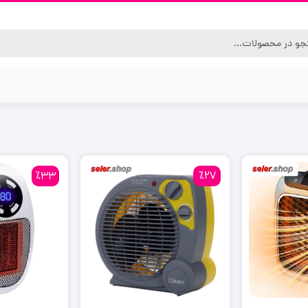
٪33
٪27