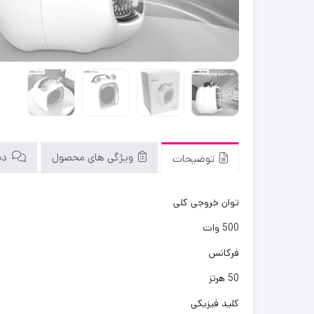
ویژگی های محصول
دید
توضیحات
توان خروجی کلی
500 وات
فرکانس
50 هرتز
کلید فیزیکی