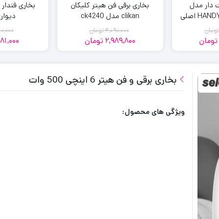
 دار مدل
بخاری برقی فن هیتر کلیکان
بخاری فندار
H اصلی
clikan مدل ck4240
دیواری 2
ومان
4,090,000
تومان
00,000
تومان
2,989,800
تومان
881,000
مت
مت
قیمت
قیمت
لی:
لی:
فعلی:
اصلی:
2,989,800
4,090,000
1,643,4
2,270,
مان
مان.
بخاری برقی و فن هیتر 6 اینچی 500 وات
تومان
تومان.
.
بود.
ویژگی های محصول: