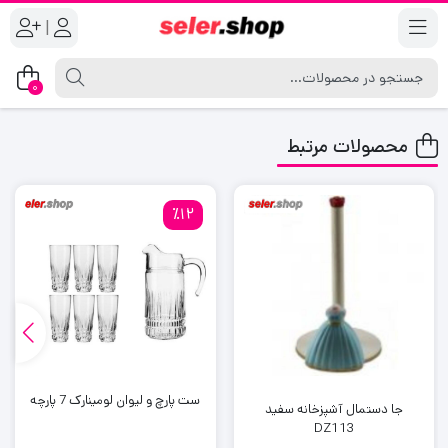
|
0
محصولات مرتبط
٪12
ست پارچ و لیوان لومینارک 7 پارچه
جا دستمال آشپزخانه سفید
DZ113