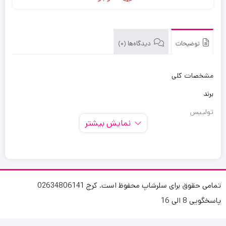
توضیحات
دیدگاه‌ها (0)
مشخصات کلی
برند
تولیپس
نمایش بیشتر
نوع محصول
بخاری برقی
مدل
EH-202
تمامی حقوق برای سلرشاپ محفوظ است. کرج 02634806141
پاسخگویی 8 الی 16
وزن
2.9 گرم