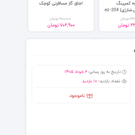
ه کمپینگ
اجاق گاز مسافرتی کوچک
ژی) ez-204
42
تومان
900,000
تومان
0
22
تومان
702,900
تومان
00
قیمت
قیمت
قیمت
قیمت
فعلی:
اصلی:
فعلی:
اصلی:
702,900
900,000
227,700
420,000
تومان
تومان.
تومان
تومان.
بود.
بود.
تاریخ به روز رسانی:
6 خرداد 1405
تعداد بازدید:
10 بازدید
ناموجود