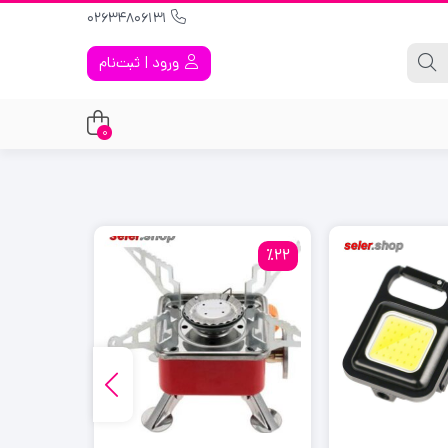
02634806131
ورود | ثبت‌نام
0
٪22
٪22