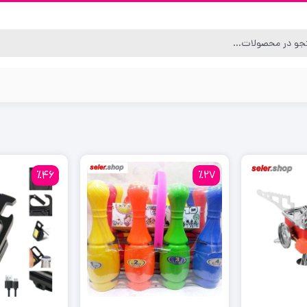
٪46
٪27