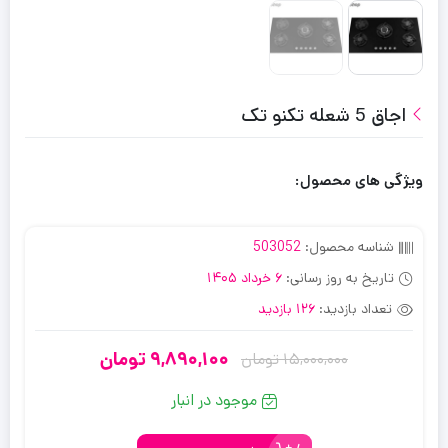
اجاق 5 شعله تکنو تک
ویژگی های محصول:
شناسه محصول:
503052
تاریخ به روز رسانی:
6 خرداد 1405
تعداد بازدید:
126 بازدید
9,890,100
تومان
15,000,000
تومان
قیمت
قیمت
فعلی:
اصلی:
موجود در انبار
15,000,000
9,890,100