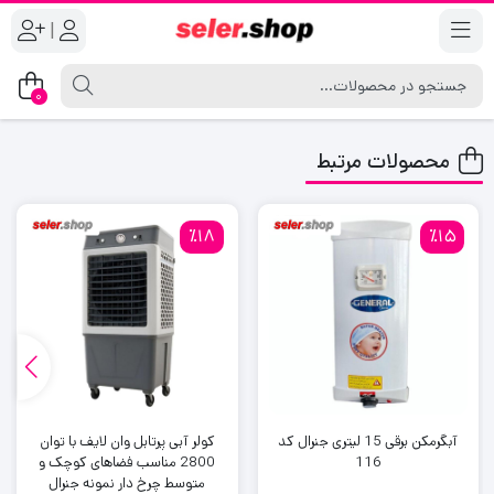
|
0
محصولات مرتبط
٪18
٪15
آبگرمکن برقی 15 لیتری جنرال کد
کولر آبی پرتابل وان لایف با توان
116
2800 مناسب فضاهای کوچک و
متوسط چرخ دار نمونه جنرال