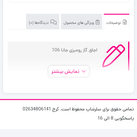
توضیحات
ویژگی های محصول
دیدگاه‌ها (0)
اجاق گاز رومیزی جانا 106
نمایش بیشتر
اجاق گاز رومیزی جانا 106
ترموکوپل دارد
تمامی حقوق برای سلرشاپ محفوظ است. کرج 02634806141
ابعاد 90*50*5
پاسخگویی 8 الی 16
جنس استیلاجاق گاز رومیزی جانا 106