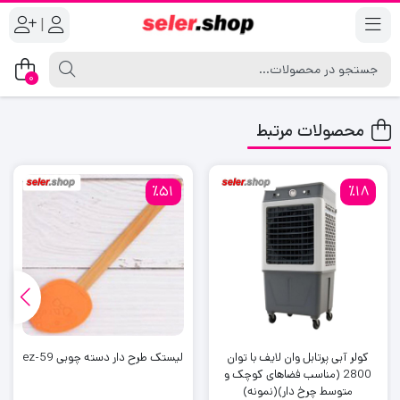
|
0
محصولات مرتبط
٪51
٪18
کولر آبی پرتابل وان لایف با توان
لیستک طرح دار دسته چوبی ez-59
2800 (مناسب فضاهای کوچک و
متوسط چرخ دار)(نمونه)