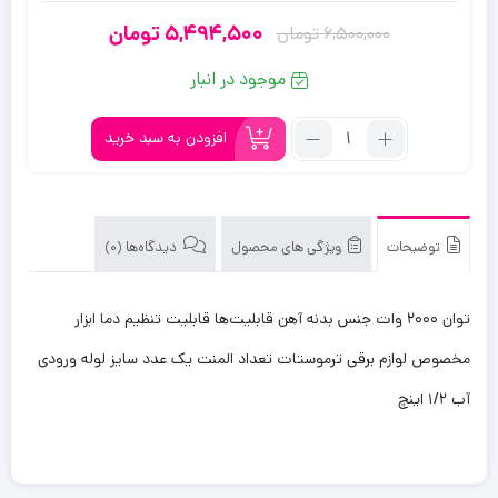
5,494,500
تومان
6,500,000
تومان
قیمت
قیمت
فعلی:
اصلی:
موجود در انبار
5,494,500
6,500,000
تعداد:
تومان
تومان.
افزودن به سبد خرید
آبگرمکن
بود.
جنرال
برقی
مدل
توضیحات
ویژگی های محصول
دیدگاه‌ها (0)
15
لیتری
توان ۲۰۰۰ وات جنس بدنه آهن قابلیت‌ها قابلیت تنظیم دما ابزار
مخصوص لوازم برقی ترموستات تعداد المنت یک عدد سایز لوله ورودی
آب ۱/۲ اینچ