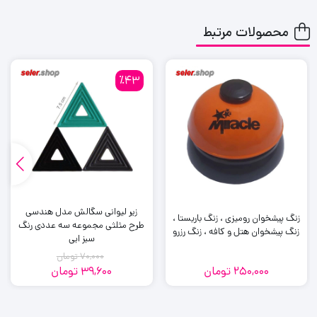
محصولات مرتبط
٪43
زیر لیوانی سگالش مدل هندسی
زنگ پیشخوان رومیزی ، زنگ باریستا ،
طرح مثلثی مجموعه سه عددی رنگ
زنگ پیشخوان هتل و کافه ، زنگ رزرو
سبز ابی
70,000
تومان
250,000
تومان
39,600
تومان
قیمت
قیمت
فعلی:
اصلی:
39,600
70,000