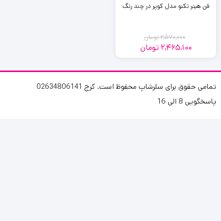
فن هیتر تکنو مدل کوپر در چند رنگ
2,570,000
تومان
2,465,100
تومان
قیمت
قیمت
فعلی:
اصلی:
2,465,100
2,570,000
تومان
تومان.
تمامی حقوق برای سلرشاپ محفوظ است. کرج 02634806141
بود.
پاسخگویی 8 الی 16