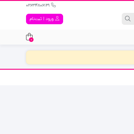
02634806131
ورود | ثبت‌نام
0