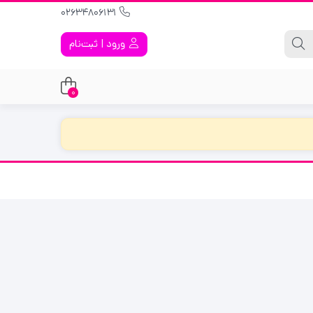
02634806131
ورود | ثبت‌نام
0