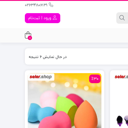
02634806131
ورود | ثبت‌نام
0
در حال نمایش 6 نتیجه
٪30